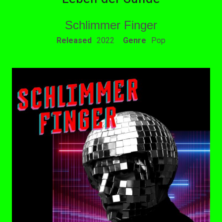
Schlimmer Finger
RECORD DETAILS
Released
2022
Genre
Pop