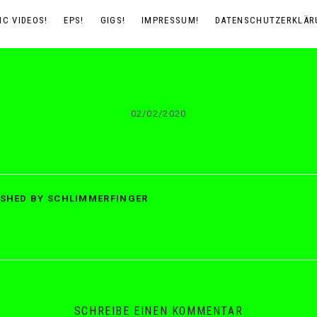
IC VIDEOS!
EPS!
GIGS!
IMPRESSUM!
DATENSCHUTZERKLÄR
02/02/2020
BY
SCHLIMMERFINGER
ISHED BY
SCHLIMMERFINGER
SCHREIBE EINEN KOMMENTAR